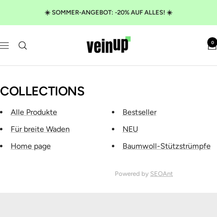
Direkt
☀️ SOMMER-ANGEBOT: -20% AUF ALLES! ☀️
zum
Inhalt
VeinUp
0
Navigation
COLLECTIONS
Alle Produkte
Bestseller
Für breite Waden
NEU
Home page
Baumwoll-Stützstrümpfe
Powered by
SEOAnt