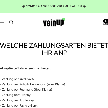
Direkt
☀️ SOMMER-ANGEBOT: -20% AUF ALLES! ☀️
zum
Inhalt
VeinUp
0
Navigation
WELCHE ZAHLUNGSARTEN BIETET
IHR AN?
Akzeptierte Zahlungsmöglichkeiten:
- Zahlung per Kreditkarte
- Zahlung per Sofortüberweisung (über Klarna)
- Zahlung per Rechnung (über Klarna)
- Zahlung per Giropay
- Zahlung per Apple Pay
- Zahlung per Pay-by-Bank