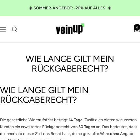
Direkt
☀️ SOMMER-ANGEBOT: -20% AUF ALLES! ☀️
zum
Inhalt
VeinUp
0
Navigation
WIE LANGE GILT MEIN
RÜCKGABERECHT?
WIE LANGE GILT MEIN
RÜCKGABERECHT?
Die gesetzliche Widerrufsfrist beträgt
14 Tage
. Zusätzlich bieten wir unseren
Kunden ein erweitertes Rückgaberecht von
30 Tagen
an. Das bedeutet, dass
du innerhalb dieser Zeit das Recht hast, deine gekaufte Ware
ohne
Angabe