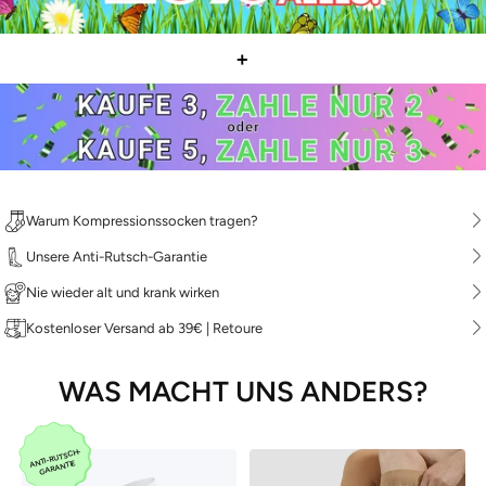
+
Warum Kompressionssocken tragen?
Unsere Anti-Rutsch-Garantie
Nie wieder alt und krank wirken
Kostenloser Versand ab 39€ | Retoure
WAS MACHT UNS ANDERS?
ANTI-RUTSCH-
GARANTIE