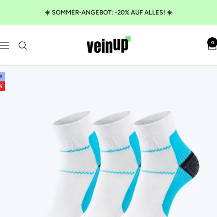
Direkt
☀️ SOMMER-ANGEBOT: -20% AUF ALLES! ☀️
zum
Inhalt
VeinUp
0
Navigation
!
%