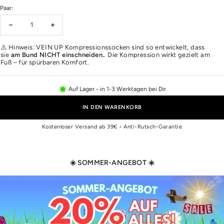
Paar:
Menge
Menge
verringern
erhöhen
⚠️ Hinweis: VEIN UP Kompressionssocken sind so entwickelt, dass
sie
am Bund NICHT einschneiden.
. Die Kompression wirkt gezielt am
Fuß – für spürbaren Komfort.
Auf Lager
- in 1-3 Werktagen bei Dir
IN DEN WARENKORB
Kostenloser Versand ab 39€ • Anti-Rutsch-Garantie
☀️ SOMMER-ANGEBOT ☀️