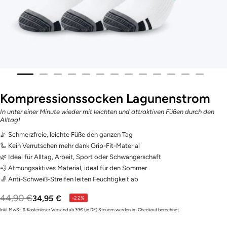
Zur
Zur
Zur
Zur
Zur
Zur
Zur
Zur
Zur
Zur
Zur
Zur
Zur
Slide
Slide
Slide
Slide
Slide
Slide
Slide
Slide
Slide
Slide
Slide
Slide
Slide
Kompressionssocken Lagunenstrom
1
3
4
5
6
7
8
9
10
11
12
13
14
In unter einer Minute wieder mit leichten und attraktiven Füßen durch den
gehen
gehen
gehen
gehen
gehen
gehen
gehen
gehen
gehen
gehen
gehen
gehen
gehen
Alltag!
🦵 Schmerzfreie, leichte Füße den ganzen Tag
🦾 Kein Verrutschen mehr dank Grip-Fit-Material
🌿 Ideal für Alltag, Arbeit, Sport oder Schwangerschaft
💨 Atmungsaktives Material, ideal für den Sommer
🧦 Anti-Schweiß-Streifen leiten Feuchtigkeit ab
Regulärer
44,90 €
Angebotspreis
34,95 €
-22%
Inkl. MwSt. & Kostenloser Versand ab 39€ (in DE)
Steuern
werden im Checkout berechnet
Preis