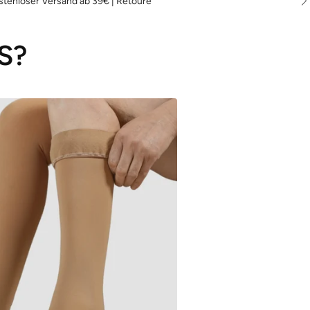
stenloser Versand ab 39€ | Retoure
S?