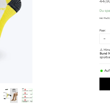
□
Regul
44,9
Preis
Du spa
Inkl. MwSt
Paar:
Me
ver
⚠️ Hin
Bund N
spürba
Auf