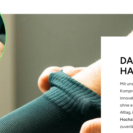
DA
HA
Mit u
Kompre
innova
ohne e
Alltag,
Hochz
zuverl