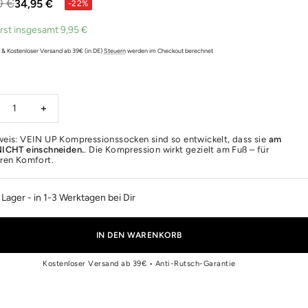
ärer
0 €
Angebotspreis
34,95 €
-22%
rst insgesamt
9,95 €
. & Kostenloser Versand ab 39€ (in DE)
Steuern
werden im Checkout berechnet
nge
Menge
ringern
erhöhen
weis: VEIN UP Kompressionssocken sind so entwickelt, dass sie
am
ICHT einschneiden.
. Die Kompression wirkt gezielt am Fuß – für
ren Komfort.
 Lager
- in 1-3 Werktagen bei Dir
IN DEN WARENKORB
Kostenloser Versand ab 39€ • Anti-Rutsch-Garantie