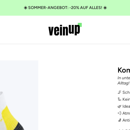
☀️ SOMMER-ANGEBOT: -20% AUF ALLES! ☀️
VeinUp
Kom
In unt
Alltag!
🦵 Sch
🦾 Kei
🌿 Idea
💨 Atm
🧦 Ant