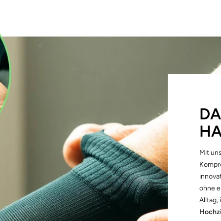
DA
HA
Mit u
Kompre
innova
ohne e
Alltag,
Hochz