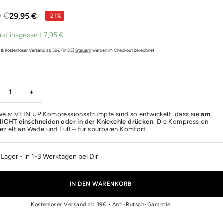
ärer
0 €
Angebotspreis
29,95 €
-21%
rst insgesamt
7,95 €
. & Kostenloser Versand ab 39€ (in DE)
Steuern
werden im Checkout berechnet
nge
Menge
ringern
erhöhen
weis: VEIN UP Kompressionsstrümpfe sind so entwickelt, dass sie
am
ICHT einschneiden oder in der Kniekehle drücken
. Die Kompression
gezielt an Wade und Fuß – für spürbaren Komfort.
 Lager
- in 1-3 Werktagen bei Dir
IN DEN WARENKORB
Kostenloser Versand ab 39€ • Anti-Rutsch-Garantie