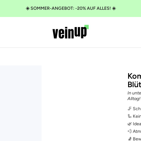
☀️ SOMMER-ANGEBOT: -20% AUF ALLES! ☀️
VeinUp
Kom
Blü
In unt
Alltag!
🦵 Sch
🦾 Kei
🌿 Idea
💨 Atm
🧦 Bew