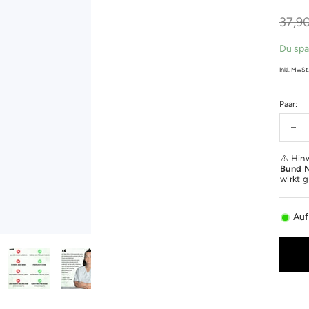
□
Regul
37,9
Preis
Du spa
Inkl. MwSt
Paar:
Me
ver
⚠️ Hin
Bund N
wirkt 
Auf